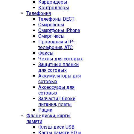
Кардридеры
Контроллеры
Телефония
Телефоны DECT
Смартфоны
Смартфоны iPhone
Смарт-часы
Проводная и IP-
телефония, АТС
Факсы
Чехлы для сотовых
Защитные пленки
для сотовых
Аккумуляторы для
сотовых
Аксессуары для
сотовых
Запчасти | блоки
питания, платы
Рации
Флэш-диски, карты
памяти
Флэш-диск USB
Карты памяти SD и