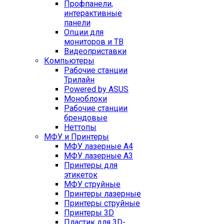
Профпанели,
интерактивные
панели
Опции для
мониторов и ТВ
Видеоприставки
Компьютеры
Рабочие станции
Трилайн
Powered by ASUS
Моноблоки
Рабочие станции
брендовые
Неттопы
МФУ и Принтеры
МФУ лазерные А4
МФУ лазерные А3
Принтеры для
этикеток
МФУ струйные
Принтеры лазерные
Принтеры струйные
Принтеры 3D
Пластик для 3D-