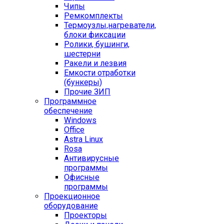
Чипы
Ремкомплекты
Термоузлы,нагреватели,
блоки фиксации
Ролики, бушинги,
шестерни
Ракели и лезвия
Емкости отработки
(бункеры)
Прочие ЗИП
Программное
обеспечение
Windows
Office
Astra Linux
Rosa
Антивирусные
программы
Офисные
программы
Проекционное
оборудование
Проекторы