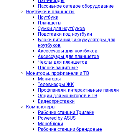
Патч-корды
Пассивное сетевое оборудование
Ноутбуки и планшеты
Ноутбуки
Планшеты
Сумки для ноутбуков
Подставки под ноутбуки
Блоки питания | аккумуляторы для
ноутбуков
Аксессуары для ноутбуков
Аксессуары для планшетов
Чехлы для планшетов
Пленки защитные
Мониторы, профпанели и ТВ
Мониторы
Телевизоры ЖК
Профпанели, интерактивные панели
Опции для мониторов и ТВ
Видеоприставки
Компьютеры
Рабочие станции Трилайн
Powered by ASUS
Моноблоки
Рабочие станции брендовые