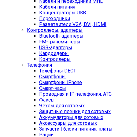
Кабели и переходники MHL
Кабели питания
Концентраторы USB
Переходники
Разветвители VGA, DVI, HDMI
Контроллеры, адаптеры
Bluetooth-адаптеры
FM-трансмиттеры
USB-адаптеры
Кардридеры
Контроллеры
Телефония
Телефоны DECT
Смартфоны
Смартфоны iPhone
Смарт-часы
Проводная и IP-телефония, АТС
Факсы
Чехлы для сотовых
Защитные пленки для сотовых
Аккумуляторы для сотовых
Аксессуары для сотовых
Запчасти | блоки питания, платы
Рации