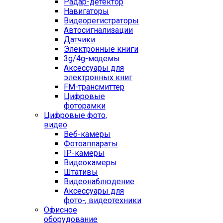
Радар-детектор
Навигаторы
Видеорегистраторы
Автосигнализации
Датчики
Электронные книги
3g/4g-модемы
Аксессуары для
электронных книг
FM-трансмиттер
Цифровые
фоторамки
Цифровые фото,
видео
Веб-камеры
Фотоаппараты
IP-камеры
Видеокамеры
Штативы
Видеонаблюдение
Аксессуары для
фото-, видеотехники
Офисное
оборудование