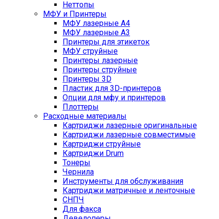
Неттопы
МФУ и Принтеры
МФУ лазерные А4
МФУ лазерные А3
Принтеры для этикеток
МФУ струйные
Принтеры лазерные
Принтеры струйные
Принтеры 3D
Пластик для 3D-принтеров
Опции для мфу и принтеров
Плоттеры
Расходные материалы
Картриджи лазерные оригинальные
Картриджи лазерные совместимые
Картриджи струйные
Картриджи Drum
Тонеры
Чернила
Инструменты для обслуживания
Картриджи матричные и ленточные
СНПЧ
Для факса
Девелоперы