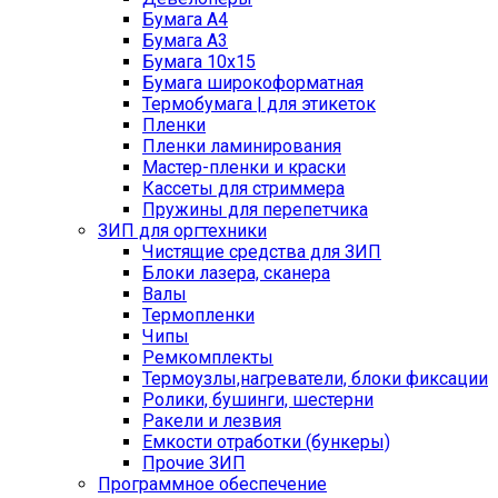
Бумага A4
Бумага A3
Бумага 10x15
Бумага широкоформатная
Термобумага | для этикеток
Пленки
Пленки ламинирования
Мастер-пленки и краски
Кассеты для стриммера
Пружины для перепетчика
ЗИП для оргтехники
Чистящие средства для ЗИП
Блоки лазера, сканера
Валы
Термопленки
Чипы
Ремкомплекты
Термоузлы,нагреватели, блоки фиксации
Ролики, бушинги, шестерни
Ракели и лезвия
Емкости отработки (бункеры)
Прочие ЗИП
Программное обеспечение