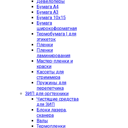
Девелоперы
Бумага A4
Бумага A3
Бумага 10x15
Бумага
широкоформатная
Термобумага | для
этикеток
Пленки
Пленки
ламинирования
Мастер-пленки и
краски
Кассеты для
стриммера
Пружины для
перепетчика
ЗИП для оргтехники
Чистящие средства
для ЗИП
Блоки лазера,
сканера
Валы
Термопленки