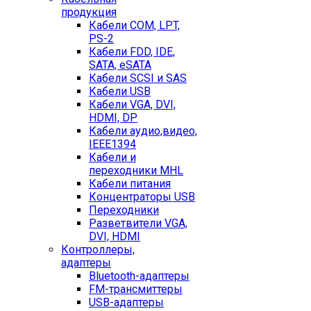
продукция
Кабели COM, LPT,
PS-2
Кабели FDD, IDE,
SATA, eSATA
Кабели SCSI и SAS
Кабели USB
Кабели VGA, DVI,
HDMI, DP
Кабели аудио,видео,
IEEE1394
Кабели и
переходники MHL
Кабели питания
Концентраторы USB
Переходники
Разветвители VGA,
DVI, HDMI
Контроллеры,
адаптеры
Bluetooth-адаптеры
FM-трансмиттеры
USB-адаптеры