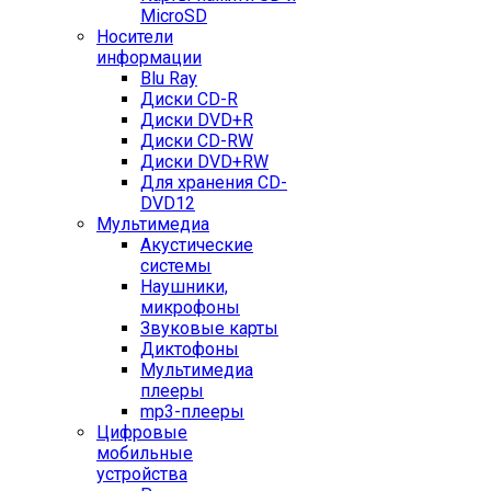
MicroSD
Носители
информации
Blu Ray
Диски CD-R
Диски DVD+R
Диски CD-RW
Диски DVD+RW
Для хранения CD-
DVD12
Мультимедиа
Акустические
системы
Наушники,
микрофоны
Звуковые карты
Диктофоны
Мультимедиа
плееры
mp3-плееры
Цифровые
мобильные
устройства