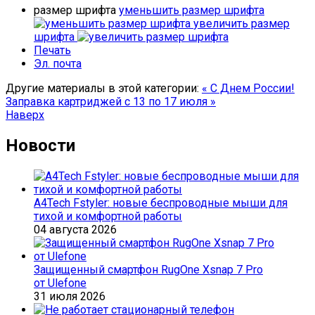
размер шрифта
уменьшить размер шрифта
увеличить размер
шрифта
Печать
Эл. почта
Другие материалы в этой категории:
« С Днем России!
Заправка картриджей с 13 по 17 июля »
Наверх
Новости
A4Tech Fstyler: новые беспроводные мыши для
тихой и комфортной работы
04 августа 2026
Защищенный смартфон RugOne Xsnap 7 Pro
от Ulefone
31 июля 2026