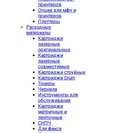
принтеров
Опции для мфу и
принтеров
Плоттеры
Расходные
материалы
Картриджи
лазерные
оригинальные
Картриджи
лазерные
совместимые
Картриджи струйные
Картриджи Drum
Тонеры
Чернила
Инструменты для
обслуживания
Картриджи
матричные и
ленточные
СНПЧ
Для факса