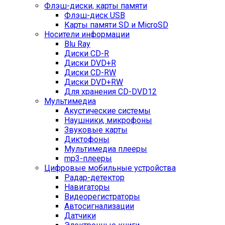
Флэш-диски, карты памяти
Флэш-диск USB
Карты памяти SD и MicroSD
Носители информации
Blu Ray
Диски CD-R
Диски DVD+R
Диски CD-RW
Диски DVD+RW
Для хранения CD-DVD12
Мультимедиа
Акустические системы
Наушники, микрофоны
Звуковые карты
Диктофоны
Мультимедиа плееры
mp3-плееры
Цифровые мобильные устройства
Радар-детектор
Навигаторы
Видеорегистраторы
Автосигнализации
Датчики