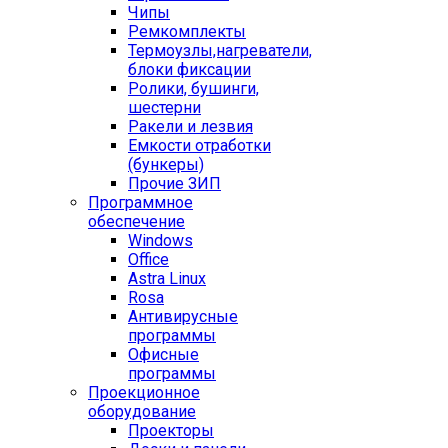
Чипы
Ремкомплекты
Термоузлы,нагреватели,
блоки фиксации
Ролики, бушинги,
шестерни
Ракели и лезвия
Емкости отработки
(бункеры)
Прочие ЗИП
Программное
обеспечение
Windows
Office
Astra Linux
Rosa
Антивирусные
программы
Офисные
программы
Проекционное
оборудование
Проекторы