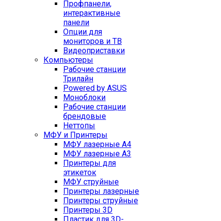
Профпанели,
интерактивные
панели
Опции для
мониторов и ТВ
Видеоприставки
Компьютеры
Рабочие станции
Трилайн
Powered by ASUS
Моноблоки
Рабочие станции
брендовые
Неттопы
МФУ и Принтеры
МФУ лазерные А4
МФУ лазерные А3
Принтеры для
этикеток
МФУ струйные
Принтеры лазерные
Принтеры струйные
Принтеры 3D
Пластик для 3D-