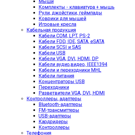
Мыши
Комплекты - клавиатура + мышь
Рули, джойстики, геймпады
Коврики для мышей
Игровые кресла
Кабельная продукция
Кабели COM, LPT, PS-2
Кабели FDD, IDE, SATA, eSATA
Кабели SCSI и SAS
Кабели USB
Кабели VGA, DVI, HDMI, DP
Кабели аудио,видео, IEEE1394
Кабели и переходники MHL
Кабели питания
Концентраторы USB
Переходники
Разветвители VGA, DVI, HDMI
Контроллеры, адаптеры
Bluetooth-адаптеры
FM-трансмиттеры
USB-адаптеры
Кардридеры
Контроллеры
Телефония