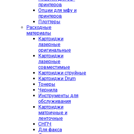
принтеров
Опции для мфу и
принтеров
Плоттеры
Расходные
материалы
Картриджи
лазерные
оригинальные
Картриджи
лазерные
совместимые
Картриджи струйные
Картриджи Drum
Тонеры
Чернила
Инструменты для
обслуживания
Картриджи
матричные и
ленточные
СНПЧ
Для факса