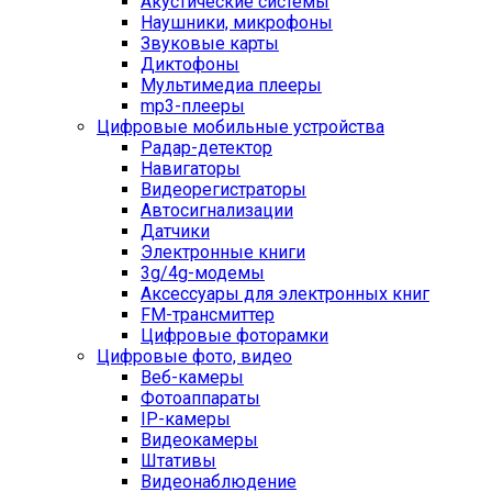
Акустические системы
Наушники, микрофоны
Звуковые карты
Диктофоны
Мультимедиа плееры
mp3-плееры
Цифровые мобильные устройства
Радар-детектор
Навигаторы
Видеорегистраторы
Автосигнализации
Датчики
Электронные книги
3g/4g-модемы
Аксессуары для электронных книг
FM-трансмиттер
Цифровые фоторамки
Цифровые фото, видео
Веб-камеры
Фотоаппараты
IP-камеры
Видеокамеры
Штативы
Видеонаблюдение