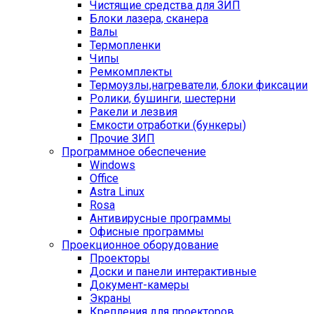
Чистящие средства для ЗИП
Блоки лазера, сканера
Валы
Термопленки
Чипы
Ремкомплекты
Термоузлы,нагреватели, блоки фиксации
Ролики, бушинги, шестерни
Ракели и лезвия
Емкости отработки (бункеры)
Прочие ЗИП
Программное обеспечение
Windows
Office
Astra Linux
Rosa
Антивирусные программы
Офисные программы
Проекционное оборудование
Проекторы
Доски и панели интерактивные
Документ-камеры
Экраны
Крепления для проекторов