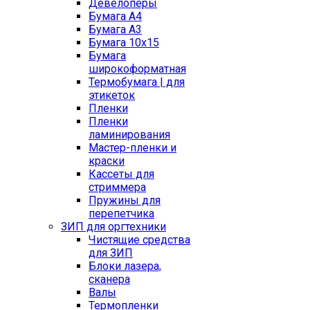
Девелоперы
Бумага A4
Бумага A3
Бумага 10x15
Бумага
широкоформатная
Термобумага | для
этикеток
Пленки
Пленки
ламинирования
Мастер-пленки и
краски
Кассеты для
стриммера
Пружины для
перепетчика
ЗИП для оргтехники
Чистящие средства
для ЗИП
Блоки лазера,
сканера
Валы
Термопленки