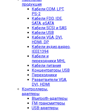
продукция
Кабели COM, LPT,
PS-2
Кабели FDD, IDE,
SATA, eSATA
Кабели SCSI и SAS
Кабели USB
Кабели VGA, DVI,
HDMI, DP
Кабели аудио,видео,
IEEE1394
Кабели и
переходники MHL
Кабели питания
Концентраторы USB
Переходники
Разветвители VGA,
DVI, HDMI
Контроллеры,
адаптеры
Bluetooth-адаптеры
FM-трансмиттеры
USB-адаптеры