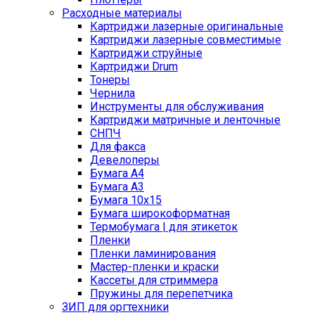
Расходные материалы
Картриджи лазерные оригинальные
Картриджи лазерные совместимые
Картриджи струйные
Картриджи Drum
Тонеры
Чернила
Инструменты для обслуживания
Картриджи матричные и ленточные
СНПЧ
Для факса
Девелоперы
Бумага A4
Бумага A3
Бумага 10x15
Бумага широкоформатная
Термобумага | для этикеток
Пленки
Пленки ламинирования
Мастер-пленки и краски
Кассеты для стриммера
Пружины для перепетчика
ЗИП для оргтехники