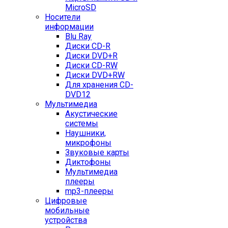
MicroSD
Носители
информации
Blu Ray
Диски CD-R
Диски DVD+R
Диски CD-RW
Диски DVD+RW
Для хранения CD-
DVD12
Мультимедиа
Акустические
системы
Наушники,
микрофоны
Звуковые карты
Диктофоны
Мультимедиа
плееры
mp3-плееры
Цифровые
мобильные
устройства