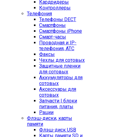
Кардридеры
Контроллеры
Телефония
Телефоны DECT
Смартфоны
Смартфоны iPhone
Смарт-часы
Проводная и IP-
телефония, АТС
Факсы
Чехлы для сотовых
Защитные пленки
для сотовых
Аккумуляторы для
сотовых
Аксессуары для
сотовых
Запчасти | блоки
питания, платы
Рации
Флэш-диски, карты
памяти
Флэш-диск USB
Карты памяти SD и