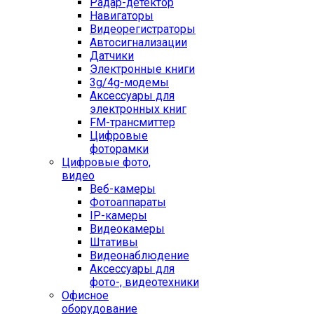
Радар-детектор
Навигаторы
Видеорегистраторы
Автосигнализации
Датчики
Электронные книги
3g/4g-модемы
Аксессуары для
электронных книг
FM-трансмиттер
Цифровые
фоторамки
Цифровые фото,
видео
Веб-камеры
Фотоаппараты
IP-камеры
Видеокамеры
Штативы
Видеонаблюдение
Аксессуары для
фото-, видеотехники
Офисное
оборудование