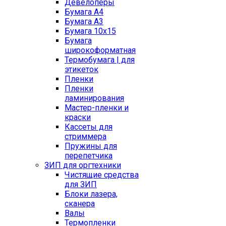
Девелоперы
Бумага A4
Бумага A3
Бумага 10x15
Бумага
широкоформатная
Термобумага | для
этикеток
Пленки
Пленки
ламинирования
Мастер-пленки и
краски
Кассеты для
стриммера
Пружины для
перепетчика
ЗИП для оргтехники
Чистящие средства
для ЗИП
Блоки лазера,
сканера
Валы
Термопленки