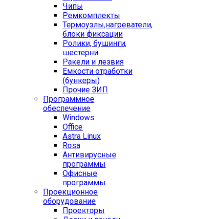
Чипы
Ремкомплекты
Термоузлы,нагреватели,
блоки фиксации
Ролики, бушинги,
шестерни
Ракели и лезвия
Емкости отработки
(бункеры)
Прочие ЗИП
Программное
обеспечение
Windows
Office
Astra Linux
Rosa
Антивирусные
программы
Офисные
программы
Проекционное
оборудование
Проекторы