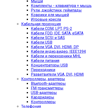
Мыши
Комплекты - клавиатура + мышь
Рули, джойстики, геймпады
Коврики для мышей
Игровые кресла
Кабельная продукция
Кабели COM, LPT, PS-2
Кабели FDD, IDE, SATA, eSATA
Кабели SCSI и SAS
Кабели USB
Кабели VGA, DVI, HDMI, DP
Кабели аудио,видео, IEEE1394
Кабели и переходники MHL
Кабели питания
Концентраторы USB
Переходники
Разветвители VGA, DVI, HDMI
Контроллеры, адаптеры
Bluetooth-адаптеры
FM-трансмиттеры
USB-адаптеры
Кардридеры
Контроллеры
Телефония