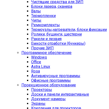
Чистящие средства для ЗИП
Блоки лазера, сканера
Валы
Термопленки
Чипы
Ремкомплекты
Термоузлы,нагреватели, блоки фиксации
Ролики, бушинги, шестерни
Ракели и лезвия
Емкости отработки (бункеры)
Прочие ЗИП
Программное обеспечение
Windows
Office
Astra Linux
Rosa
Антивирусные программы
Офисные программы
Проекционное оборудование
Проекторы
Доски и панели интерактивные
Документ-камеры
Экраны
Крепления для проекторов