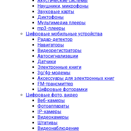
Акустические системы
Наушники, микрофоны
Звуковые карты
Диктофоны
Мультимедиа плееры
mp3-плееры
Цифровые мобильные устройства
Радар-детектор
Навигаторы
Видеорегистраторы
Автосигнализации
Датчики
Электронные книги
3g/4g-модемы
Аксессуары для электронных книг
FM-трансмиттер
Цифровые фоторамки
Цифровые фото, видео
Веб-камеры
Фотоаппараты
IP-камеры
Видеокамеры
Штативы
Видеонаблюдение