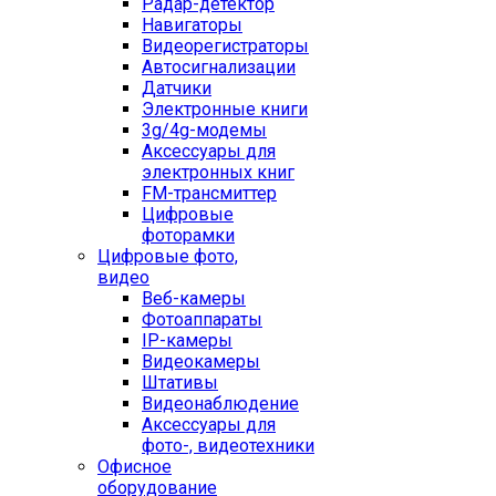
Радар-детектор
Навигаторы
Видеорегистраторы
Автосигнализации
Датчики
Электронные книги
3g/4g-модемы
Аксессуары для
электронных книг
FM-трансмиттер
Цифровые
фоторамки
Цифровые фото,
видео
Веб-камеры
Фотоаппараты
IP-камеры
Видеокамеры
Штативы
Видеонаблюдение
Аксессуары для
фото-, видеотехники
Офисное
оборудование