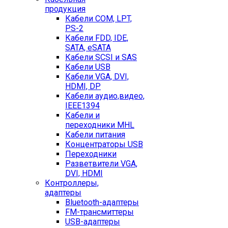
продукция
Кабели COM, LPT,
PS-2
Кабели FDD, IDE,
SATA, eSATA
Кабели SCSI и SAS
Кабели USB
Кабели VGA, DVI,
HDMI, DP
Кабели аудио,видео,
IEEE1394
Кабели и
переходники MHL
Кабели питания
Концентраторы USB
Переходники
Разветвители VGA,
DVI, HDMI
Контроллеры,
адаптеры
Bluetooth-адаптеры
FM-трансмиттеры
USB-адаптеры