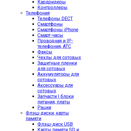
Кардридеры
Контроллеры
Телефония
Телефоны DECT
Смартфоны
Смартфоны iPhone
Смарт-часы
Проводная и IP-
телефония, АТС
Факсы
Чехлы для сотовых
Защитные пленки
для сотовых
Аккумуляторы для
сотовых
Аксессуары для
сотовых
Запчасти | блоки
питания, платы
Рации
Флэш-диски, карты
памяти
Флэш-диск USB
Карты памяти SD и