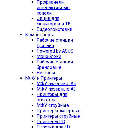
Профпанели,
интерактивные
панели
Опции для
мониторов и ТВ
Видеоприставки
Компьютеры
Рабочие станции
Трилайн
Powered by ASUS
Моноблоки
Рабочие станции
брендовые
Неттопы
МФУ и Принтеры
МФУ лазерные А4
МФУ лазерные А3
Принтеры для
этикеток
МФУ струйные
Принтеры лазерные
Принтеры струйные
Принтеры 3D
Пластик для 3D-