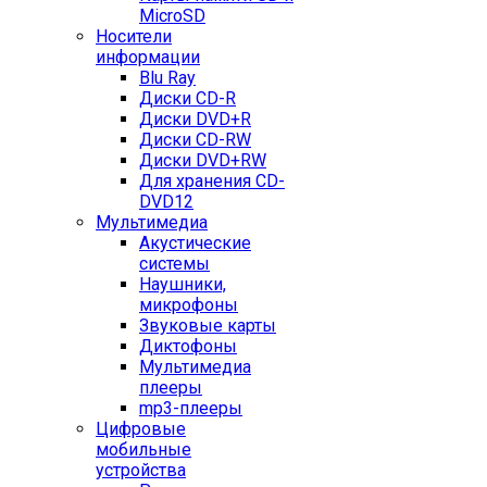
MicroSD
Носители
информации
Blu Ray
Диски CD-R
Диски DVD+R
Диски CD-RW
Диски DVD+RW
Для хранения CD-
DVD12
Мультимедиа
Акустические
системы
Наушники,
микрофоны
Звуковые карты
Диктофоны
Мультимедиа
плееры
mp3-плееры
Цифровые
мобильные
устройства