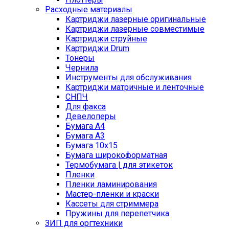
Расходные материалы
Картриджи лазерные оригинальные
Картриджи лазерные совместимые
Картриджи струйные
Картриджи Drum
Тонеры
Чернила
Инструменты для обслуживания
Картриджи матричные и ленточные
СНПЧ
Для факса
Девелоперы
Бумага A4
Бумага A3
Бумага 10x15
Бумага широкоформатная
Термобумага | для этикеток
Пленки
Пленки ламинирования
Мастер-пленки и краски
Кассеты для стриммера
Пружины для перепетчика
ЗИП для оргтехники