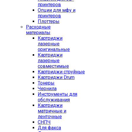
принтеров
Опции для мфу и
принтеров
Плоттеры
Расходные
материалы
Картриджи
лазерные
оригинальные
Картриджи
лазерные
совместимые
Картриджи струйные
Картриджи Drum
Тонеры
Чернила
Инструменты для
обслуживания
Картриджи
матричные и
ленточные
СНПЧ
Для факса