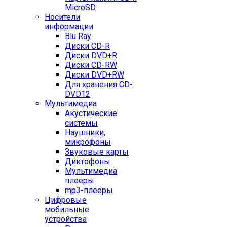
MicroSD
Носители
информации
Blu Ray
Диски CD-R
Диски DVD+R
Диски CD-RW
Диски DVD+RW
Для хранения CD-
DVD12
Мультимедиа
Акустические
системы
Наушники,
микрофоны
Звуковые карты
Диктофоны
Мультимедиа
плееры
mp3-плееры
Цифровые
мобильные
устройства