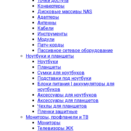
Точки доступа
Конвертеры
Дисковые массивы NAS
Адаптеры
Антенны
Кабели
Инструменты
Модули
Патч-корды
Пассивное сетевое оборудование
Ноутбуки и планшеты
Ноутбуки
Планшеты
Сумки для ноутбуков
Подставки под ноутбуки
Блоки питания | аккумуляторы для
ноутбуков
Аксессуары для ноутбуков
Аксессуары для планшетов
Чехлы для планшетов
Пленки защитные
Мониторы, профпанели и ТВ
Мониторы
Телевизоры ЖК