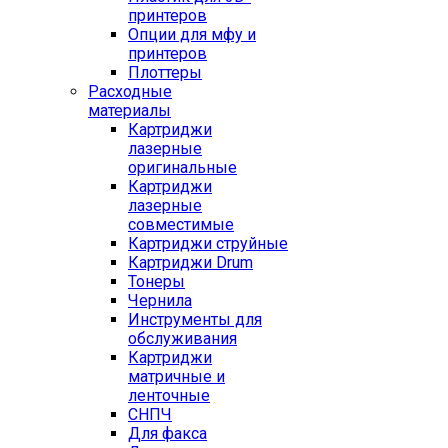
принтеров
Опции для мфу и
принтеров
Плоттеры
Расходные
материалы
Картриджи
лазерные
оригинальные
Картриджи
лазерные
совместимые
Картриджи струйные
Картриджи Drum
Тонеры
Чернила
Инструменты для
обслуживания
Картриджи
матричные и
ленточные
СНПЧ
Для факса