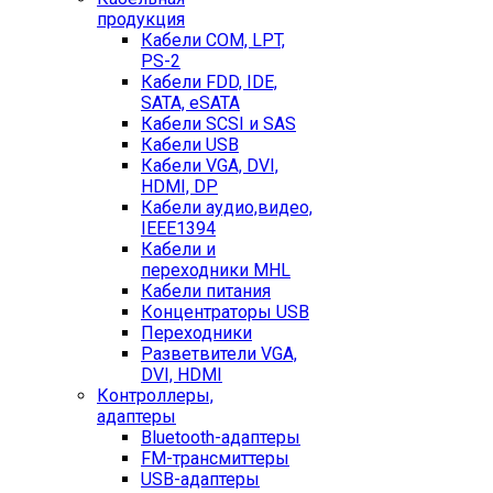
продукция
Кабели COM, LPT,
PS-2
Кабели FDD, IDE,
SATA, eSATA
Кабели SCSI и SAS
Кабели USB
Кабели VGA, DVI,
HDMI, DP
Кабели аудио,видео,
IEEE1394
Кабели и
переходники MHL
Кабели питания
Концентраторы USB
Переходники
Разветвители VGA,
DVI, HDMI
Контроллеры,
адаптеры
Bluetooth-адаптеры
FM-трансмиттеры
USB-адаптеры