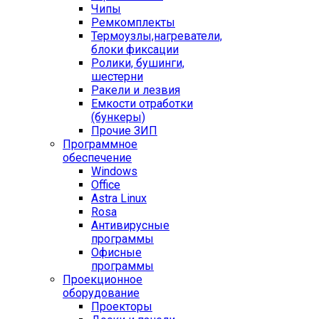
Чипы
Ремкомплекты
Термоузлы,нагреватели,
блоки фиксации
Ролики, бушинги,
шестерни
Ракели и лезвия
Емкости отработки
(бункеры)
Прочие ЗИП
Программное
обеспечение
Windows
Office
Astra Linux
Rosa
Антивирусные
программы
Офисные
программы
Проекционное
оборудование
Проекторы