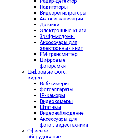
Радар-детектор
Навигаторы
Видеорегистраторы
Автосигнализации
Датчики
Электронные книги
3g/4g-модемы
Аксессуары для
электронных книг
FM-трансмиттер
Цифровые
фоторамки
Цифровые фото,
видео
Веб-камеры
Фотоаппараты
IP-камеры
Видеокамеры
Штативы
Видеонаблюдение
Аксессуары для
фото-, видеотехники
Офисное
оборудование