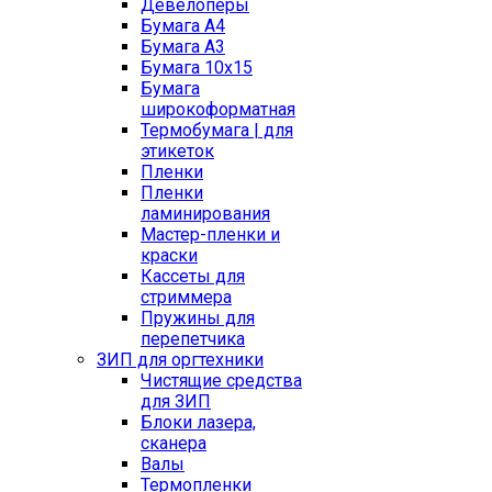
Девелоперы
Бумага A4
Бумага A3
Бумага 10x15
Бумага
широкоформатная
Термобумага | для
этикеток
Пленки
Пленки
ламинирования
Мастер-пленки и
краски
Кассеты для
стриммера
Пружины для
перепетчика
ЗИП для оргтехники
Чистящие средства
для ЗИП
Блоки лазера,
сканера
Валы
Термопленки