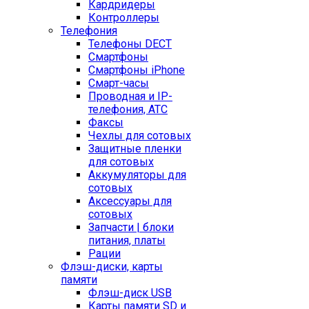
Кардридеры
Контроллеры
Телефония
Телефоны DECT
Смартфоны
Смартфоны iPhone
Смарт-часы
Проводная и IP-
телефония, АТС
Факсы
Чехлы для сотовых
Защитные пленки
для сотовых
Аккумуляторы для
сотовых
Аксессуары для
сотовых
Запчасти | блоки
питания, платы
Рации
Флэш-диски, карты
памяти
Флэш-диск USB
Карты памяти SD и