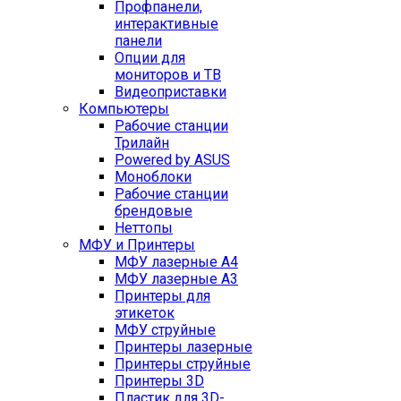
Профпанели,
интерактивные
панели
Опции для
мониторов и ТВ
Видеоприставки
Компьютеры
Рабочие станции
Трилайн
Powered by ASUS
Моноблоки
Рабочие станции
брендовые
Неттопы
МФУ и Принтеры
МФУ лазерные А4
МФУ лазерные А3
Принтеры для
этикеток
МФУ струйные
Принтеры лазерные
Принтеры струйные
Принтеры 3D
Пластик для 3D-