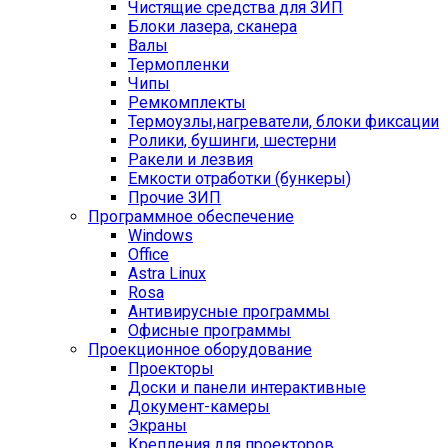
Чистящие средства для ЗИП
Блоки лазера, сканера
Валы
Термопленки
Чипы
Ремкомплекты
Термоузлы,нагреватели, блоки фиксации
Ролики, бушинги, шестерни
Ракели и лезвия
Емкости отработки (бункеры)
Прочие ЗИП
Программное обеспечение
Windows
Office
Astra Linux
Rosa
Антивирусные программы
Офисные программы
Проекционное оборудование
Проекторы
Доски и панели интерактивные
Документ-камеры
Экраны
Крепления для проекторов