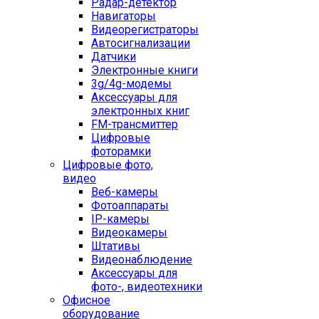
Радар-детектор
Навигаторы
Видеорегистраторы
Автосигнализации
Датчики
Электронные книги
3g/4g-модемы
Аксессуары для
электронных книг
FM-трансмиттер
Цифровые
фоторамки
Цифровые фото,
видео
Веб-камеры
Фотоаппараты
IP-камеры
Видеокамеры
Штативы
Видеонаблюдение
Аксессуары для
фото-, видеотехники
Офисное
оборудование