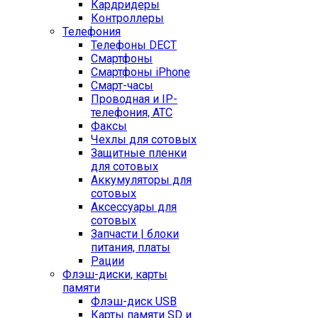
Кардридеры
Контроллеры
Телефония
Телефоны DECT
Смартфоны
Смартфоны iPhone
Смарт-часы
Проводная и IP-
телефония, АТС
Факсы
Чехлы для сотовых
Защитные пленки
для сотовых
Аккумуляторы для
сотовых
Аксессуары для
сотовых
Запчасти | блоки
питания, платы
Рации
Флэш-диски, карты
памяти
Флэш-диск USB
Карты памяти SD и