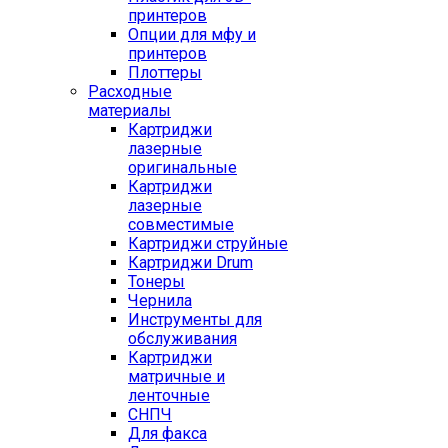
принтеров
Опции для мфу и
принтеров
Плоттеры
Расходные
материалы
Картриджи
лазерные
оригинальные
Картриджи
лазерные
совместимые
Картриджи струйные
Картриджи Drum
Тонеры
Чернила
Инструменты для
обслуживания
Картриджи
матричные и
ленточные
СНПЧ
Для факса