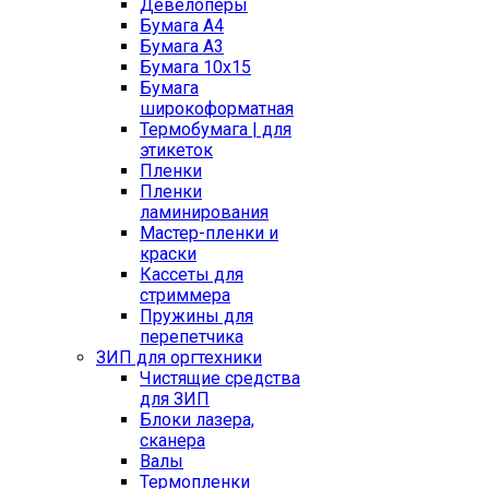
Девелоперы
Бумага A4
Бумага A3
Бумага 10x15
Бумага
широкоформатная
Термобумага | для
этикеток
Пленки
Пленки
ламинирования
Мастер-пленки и
краски
Кассеты для
стриммера
Пружины для
перепетчика
ЗИП для оргтехники
Чистящие средства
для ЗИП
Блоки лазера,
сканера
Валы
Термопленки