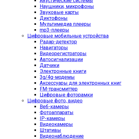
Акустические системы
Наушники, микрофоны
Звуковые карты
Диктофоны
Мультимедиа плееры
mp3-плееры
Цифровые мобильные устройства
Радар-детектор
Навигаторы
Видеорегистраторы
Автосигнализации
Датчики
Электронные книги
3g/4g-модемы
Аксессуары для электронных книг
FM-трансмиттер
Цифровые фоторамки
Цифровые фото, видео
Веб-камеры
Фотоаппараты
IP-камеры
Видеокамеры
Штативы
Видеонаблюдение