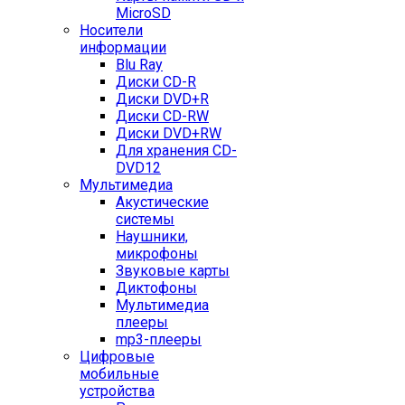
MicroSD
Носители
информации
Blu Ray
Диски CD-R
Диски DVD+R
Диски CD-RW
Диски DVD+RW
Для хранения CD-
DVD12
Мультимедиа
Акустические
системы
Наушники,
микрофоны
Звуковые карты
Диктофоны
Мультимедиа
плееры
mp3-плееры
Цифровые
мобильные
устройства