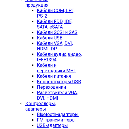
продукция
Кабели COM, LPT,
PS-2
Кабели FDD, IDE,
SATA, eSATA
Кабели SCSI и SAS
Кабели USB
Кабели VGA, DVI,
HDMI, DP
Кабели аудио,видео,
IEEE1394
Кабели и
переходники MHL
Кабели питания
Концентраторы USB
Переходники
Разветвители VGA,
DVI, HDMI
Контроллеры,
адаптеры
Bluetooth-адаптеры
FM-трансмиттеры
USB-адаптеры