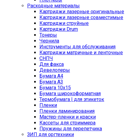
Расходные материалы
Картриджи лазерные оригинальные
Картриджи лазерные совместимые
Картриджи струйные
Картриджи Drum
Тонеры
Чернила
Инструменты для обслуживания
Картриджи матричные и ленточные
СНПЧ
Для факса
Девелоперы
Бумага A4
Бумага A3
Бумага 10x15
Бумага широкоформатная
Термобумага | для этикеток
Пленки
Пленки ламинирования
Мастер-пленки и краски
Кассеты для стриммера
Пружины для перепетчика
ЗИП для оргтехники