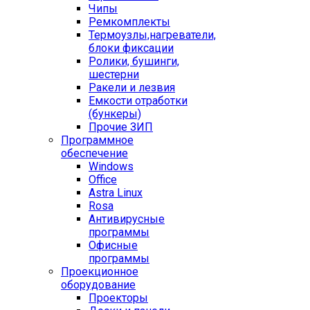
Чипы
Ремкомплекты
Термоузлы,нагреватели,
блоки фиксации
Ролики, бушинги,
шестерни
Ракели и лезвия
Емкости отработки
(бункеры)
Прочие ЗИП
Программное
обеспечение
Windows
Office
Astra Linux
Rosa
Антивирусные
программы
Офисные
программы
Проекционное
оборудование
Проекторы