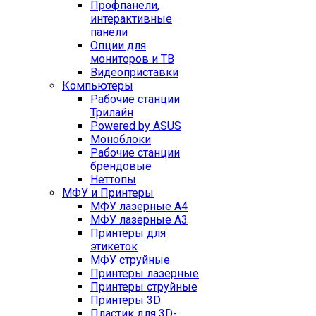
Профпанели,
интерактивные
панели
Опции для
мониторов и ТВ
Видеоприставки
Компьютеры
Рабочие станции
Трилайн
Powered by ASUS
Моноблоки
Рабочие станции
брендовые
Неттопы
МФУ и Принтеры
МФУ лазерные А4
МФУ лазерные А3
Принтеры для
этикеток
МФУ струйные
Принтеры лазерные
Принтеры струйные
Принтеры 3D
Пластик для 3D-