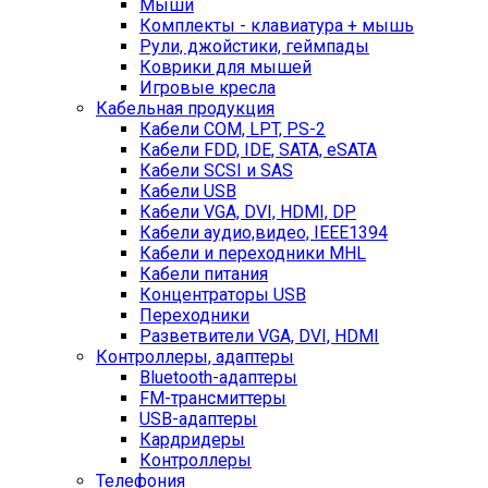
Мыши
Комплекты - клавиатура + мышь
Рули, джойстики, геймпады
Коврики для мышей
Игровые кресла
Кабельная продукция
Кабели COM, LPT, PS-2
Кабели FDD, IDE, SATA, eSATA
Кабели SCSI и SAS
Кабели USB
Кабели VGA, DVI, HDMI, DP
Кабели аудио,видео, IEEE1394
Кабели и переходники MHL
Кабели питания
Концентраторы USB
Переходники
Разветвители VGA, DVI, HDMI
Контроллеры, адаптеры
Bluetooth-адаптеры
FM-трансмиттеры
USB-адаптеры
Кардридеры
Контроллеры
Телефония