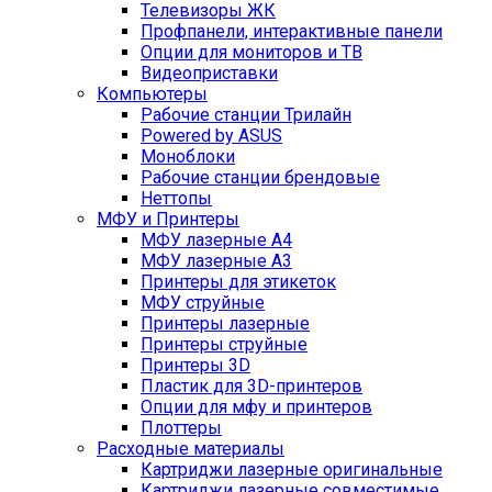
Телевизоры ЖК
Профпанели, интерактивные панели
Опции для мониторов и ТВ
Видеоприставки
Компьютеры
Рабочие станции Трилайн
Powered by ASUS
Моноблоки
Рабочие станции брендовые
Неттопы
МФУ и Принтеры
МФУ лазерные А4
МФУ лазерные А3
Принтеры для этикеток
МФУ струйные
Принтеры лазерные
Принтеры струйные
Принтеры 3D
Пластик для 3D-принтеров
Опции для мфу и принтеров
Плоттеры
Расходные материалы
Картриджи лазерные оригинальные
Картриджи лазерные совместимые