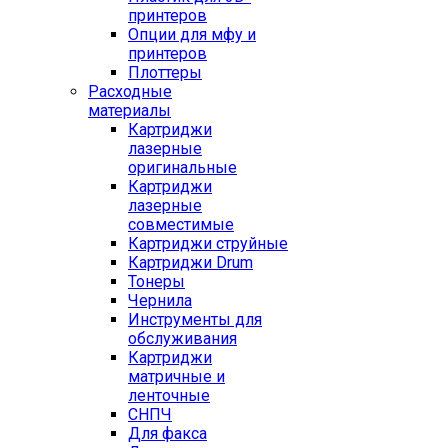
принтеров
Опции для мфу и
принтеров
Плоттеры
Расходные
материалы
Картриджи
лазерные
оригинальные
Картриджи
лазерные
совместимые
Картриджи струйные
Картриджи Drum
Тонеры
Чернила
Инструменты для
обслуживания
Картриджи
матричные и
ленточные
СНПЧ
Для факса