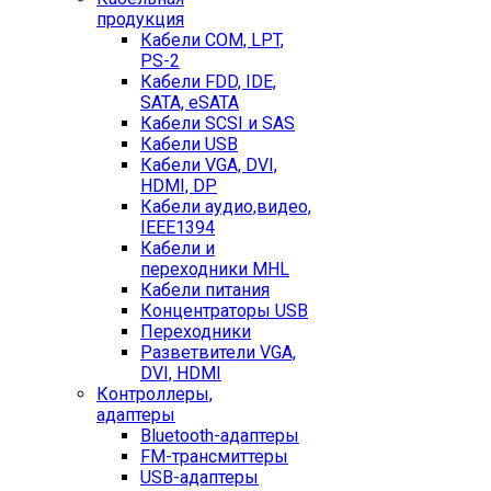
продукция
Кабели COM, LPT,
PS-2
Кабели FDD, IDE,
SATA, eSATA
Кабели SCSI и SAS
Кабели USB
Кабели VGA, DVI,
HDMI, DP
Кабели аудио,видео,
IEEE1394
Кабели и
переходники MHL
Кабели питания
Концентраторы USB
Переходники
Разветвители VGA,
DVI, HDMI
Контроллеры,
адаптеры
Bluetooth-адаптеры
FM-трансмиттеры
USB-адаптеры