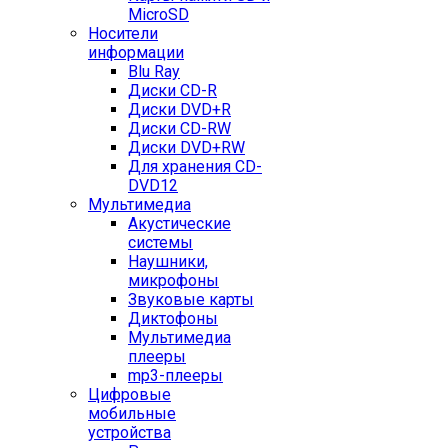
MicroSD
Носители
информации
Blu Ray
Диски CD-R
Диски DVD+R
Диски CD-RW
Диски DVD+RW
Для хранения CD-
DVD12
Мультимедиа
Акустические
системы
Наушники,
микрофоны
Звуковые карты
Диктофоны
Мультимедиа
плееры
mp3-плееры
Цифровые
мобильные
устройства