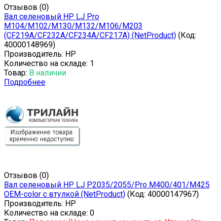
Отзывов (0)
Вал селеновый HP LJ Pro
M104/M102/M130/M132/M106/M203
(CF219A/CF232A/CF234A/CF217A) (NetProduct)
(Код:
40000148969
)
Производитель:
HP
Количество на складе:
1
Товар:
В наличии
Подробнее
Отзывов (0)
Вал селеновый HP LJ P2035/2055/Pro M400/401/M425
OEM-color с втулкой (NetProduct)
(Код:
40000147967
)
Производитель:
HP
Количество на складе:
0