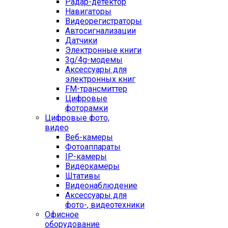
Радар-детектор
Навигаторы
Видеорегистраторы
Автосигнализации
Датчики
Электронные книги
3g/4g-модемы
Аксессуары для
электронных книг
FM-трансмиттер
Цифровые
фоторамки
Цифровые фото,
видео
Веб-камеры
Фотоаппараты
IP-камеры
Видеокамеры
Штативы
Видеонаблюдение
Аксессуары для
фото-, видеотехники
Офисное
оборудование