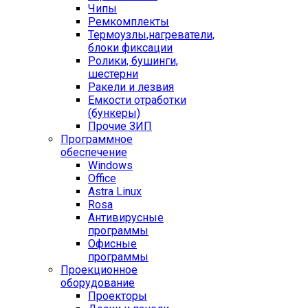
Чипы
Ремкомплекты
Термоузлы,нагреватели,
блоки фиксации
Ролики, бушинги,
шестерни
Ракели и лезвия
Емкости отработки
(бункеры)
Прочие ЗИП
Программное
обеспечение
Windows
Office
Astra Linux
Rosa
Антивирусные
программы
Офисные
программы
Проекционное
оборудование
Проекторы