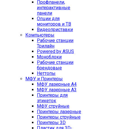
Профпанели,
интерактивные
панели
Опции для
мониторов и ТВ
Видеоприставки
Компьютеры
Рабочие станции
Трилайн
Powered by ASUS
Моноблоки
Рабочие станции
брендовые
Неттопы
МФУ и Принтеры
МФУ лазерные А4
МФУ лазерные А3
Принтеры для
этикеток
МФУ струйные
Принтеры лазерные
Принтеры струйные
Принтеры 3D
Пластик для 3D-