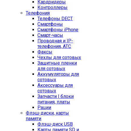
Кардридеры
Контроллеры
Телефония
Телефоны DECT
Смартфоны
Смартфоны iPhone
Смарт-часы
Проводная и IP-
телефония, АТС
Факсы
Чехлы для сотовых
Защитные пленки
для сотовых
Аккумуляторы для
сотовых
Аксессуары для
сотовых
Запчасти | блоки
питания, платы
Рации
Флэш-диски, карты
памяти
Флэш-диск USB
Карты памяти SD и