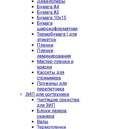
Девелоперы
Бумага A4
Бумага A3
Бумага 10x15
Бумага
широкоформатная
Термобумага | для
этикеток
Пленки
Пленки
ламинирования
Мастер-пленки и
краски
Кассеты для
стриммера
Пружины для
перепетчика
ЗИП для оргтехники
Чистящие средства
для ЗИП
Блоки лазера,
сканера
Валы
Термопленки