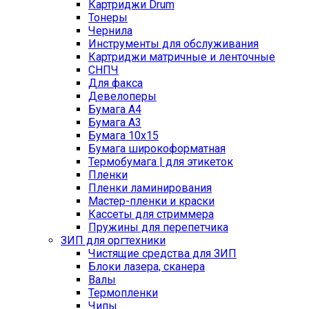
Картриджи Drum
Тонеры
Чернила
Инструменты для обслуживания
Картриджи матричные и ленточные
СНПЧ
Для факса
Девелоперы
Бумага A4
Бумага A3
Бумага 10x15
Бумага широкоформатная
Термобумага | для этикеток
Пленки
Пленки ламинирования
Мастер-пленки и краски
Кассеты для стриммера
Пружины для перепетчика
ЗИП для оргтехники
Чистящие средства для ЗИП
Блоки лазера, сканера
Валы
Термопленки
Чипы