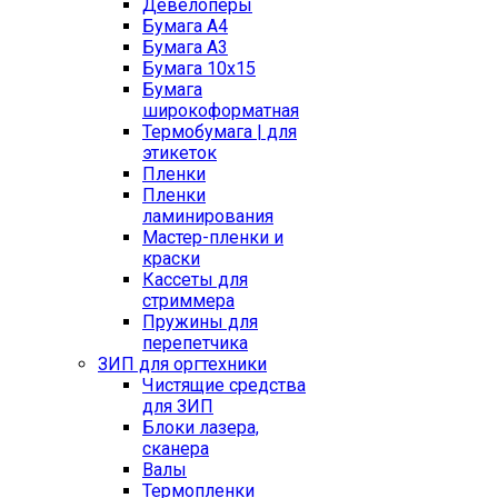
Девелоперы
Бумага A4
Бумага A3
Бумага 10x15
Бумага
широкоформатная
Термобумага | для
этикеток
Пленки
Пленки
ламинирования
Мастер-пленки и
краски
Кассеты для
стриммера
Пружины для
перепетчика
ЗИП для оргтехники
Чистящие средства
для ЗИП
Блоки лазера,
сканера
Валы
Термопленки