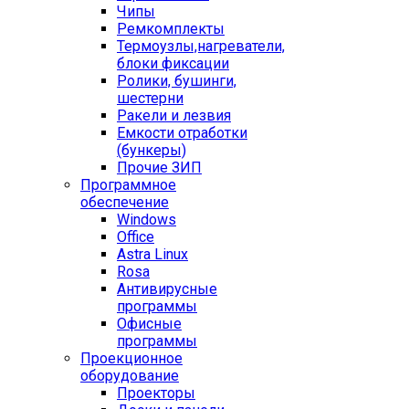
Чипы
Ремкомплекты
Термоузлы,нагреватели,
блоки фиксации
Ролики, бушинги,
шестерни
Ракели и лезвия
Емкости отработки
(бункеры)
Прочие ЗИП
Программное
обеспечение
Windows
Office
Astra Linux
Rosa
Антивирусные
программы
Офисные
программы
Проекционное
оборудование
Проекторы