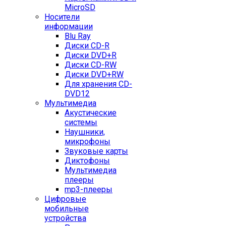
MicroSD
Носители
информации
Blu Ray
Диски CD-R
Диски DVD+R
Диски CD-RW
Диски DVD+RW
Для хранения CD-
DVD12
Мультимедиа
Акустические
системы
Наушники,
микрофоны
Звуковые карты
Диктофоны
Мультимедиа
плееры
mp3-плееры
Цифровые
мобильные
устройства