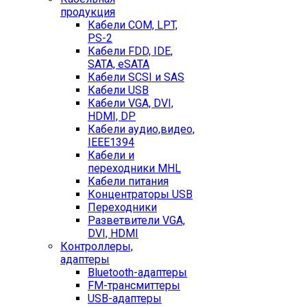
продукция
Кабели COM, LPT,
PS-2
Кабели FDD, IDE,
SATA, eSATA
Кабели SCSI и SAS
Кабели USB
Кабели VGA, DVI,
HDMI, DP
Кабели аудио,видео,
IEEE1394
Кабели и
переходники MHL
Кабели питания
Концентраторы USB
Переходники
Разветвители VGA,
DVI, HDMI
Контроллеры,
адаптеры
Bluetooth-адаптеры
FM-трансмиттеры
USB-адаптеры