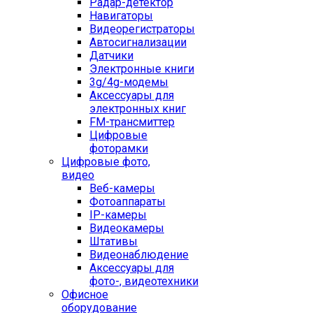
Радар-детектор
Навигаторы
Видеорегистраторы
Автосигнализации
Датчики
Электронные книги
3g/4g-модемы
Аксессуары для
электронных книг
FM-трансмиттер
Цифровые
фоторамки
Цифровые фото,
видео
Веб-камеры
Фотоаппараты
IP-камеры
Видеокамеры
Штативы
Видеонаблюдение
Аксессуары для
фото-, видеотехники
Офисное
оборудование