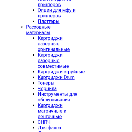
принтеров
Опции для мфу и
принтеров
Плоттеры
Расходные
материалы
Картриджи
лазерные
оригинальные
Картриджи
лазерные
совместимые
Картриджи струйные
Картриджи Drum
Тонеры
Чернила
Инструменты для
обслуживания
Картриджи
матричные и
ленточные
СНПЧ
Для факса