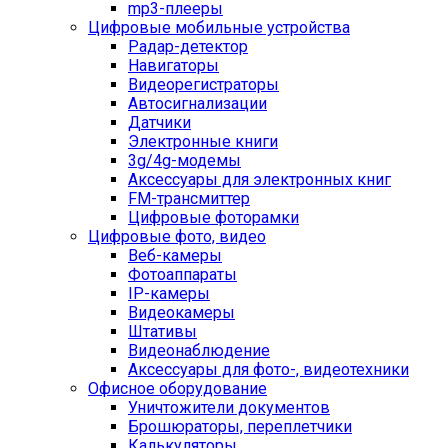
mp3-плееры
Цифровые мобильные устройства
Радар-детектор
Навигаторы
Видеорегистраторы
Автосигнализации
Датчики
Электронные книги
3g/4g-модемы
Аксессуары для электронных книг
FM-трансмиттер
Цифровые фоторамки
Цифровые фото, видео
Веб-камеры
Фотоаппараты
IP-камеры
Видеокамеры
Штативы
Видеонаблюдение
Аксессуары для фото-, видеотехники
Офисное оборудование
Уничтожители документов
Брошюраторы, переплетчики
Калькуляторы