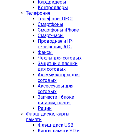
Кардридеры
Контроллеры
Телефония
Телефоны DECT
Смартфоны
Смартфоны iPhone
Смарт-часы
Проводная и IP-
телефония, АТС
Факсы
Чехлы для сотовых
Защитные пленки
для сотовых
Аккумуляторы для
сотовых
Аксессуары для
сотовых
Запчасти | блоки
питания, платы
Рации
Флэш-диски, карты
памяти
Флэш-диск USB
Карты памяти SD и