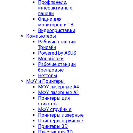
Профпанели,
интерактивные
панели
Опции для
мониторов и ТВ
Видеоприставки
Компьютеры
Рабочие станции
Трилайн
Powered by ASUS
Моноблоки
Рабочие станции
брендовые
Неттопы
МФУ и Принтеры
МФУ лазерные А4
МФУ лазерные А3
Принтеры для
этикеток
МФУ струйные
Принтеры лазерные
Принтеры струйные
Принтеры 3D
Пластик для 3D-