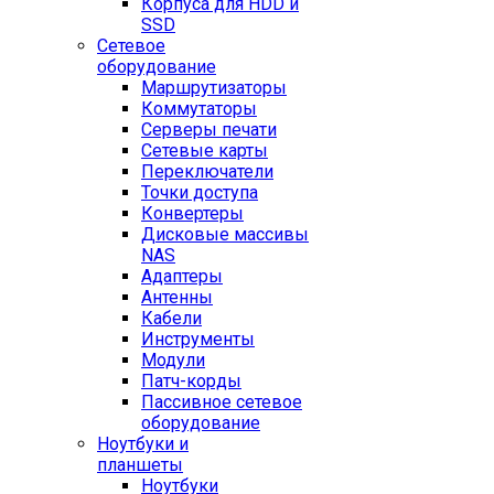
Корпуса для HDD и
SSD
Сетевое
оборудование
Маршрутизаторы
Коммутаторы
Серверы печати
Сетевые карты
Переключатели
Точки доступа
Конвертеры
Дисковые массивы
NAS
Адаптеры
Антенны
Кабели
Инструменты
Модули
Патч-корды
Пассивное сетевое
оборудование
Ноутбуки и
планшеты
Ноутбуки