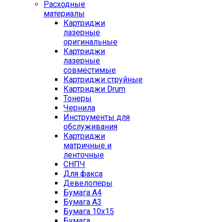
Расходные
материалы
Картриджи
лазерные
оригинальные
Картриджи
лазерные
совместимые
Картриджи струйные
Картриджи Drum
Тонеры
Чернила
Инструменты для
обслуживания
Картриджи
матричные и
ленточные
СНПЧ
Для факса
Девелоперы
Бумага A4
Бумага A3
Бумага 10x15
Бумага