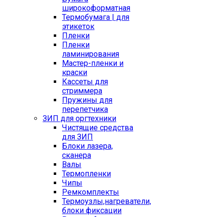
широкоформатная
Термобумага | для
этикеток
Пленки
Пленки
ламинирования
Мастер-пленки и
краски
Кассеты для
стриммера
Пружины для
перепетчика
ЗИП для оргтехники
Чистящие средства
для ЗИП
Блоки лазера,
сканера
Валы
Термопленки
Чипы
Ремкомплекты
Термоузлы,нагреватели,
блоки фиксации