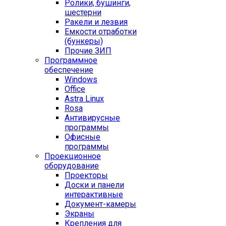
Ролики, бушинги,
шестерни
Ракели и лезвия
Емкости отработки
(бункеры)
Прочие ЗИП
Программное
обеспечение
Windows
Office
Astra Linux
Rosa
Антивирусные
программы
Офисные
программы
Проекционное
оборудование
Проекторы
Доски и панели
интерактивные
Документ-камеры
Экраны
Крепления для