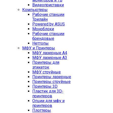
мониторов и ТВ
Видеоприставки
Компьютеры
Рабочие станции
Трилайн
Powered by ASUS
Моноблоки
Рабочие станции
брендовые
Неттопы
МФУ и Принтеры
МФУ лазерные А4
МФУ лазерные А3
Принтеры для
этикеток
МФУ струйные
Принтеры лазерные
Принтеры струйные
Принтеры 3D
Пластик для 3D-
принтеров
Опции для мфу и
принтеров
Плоттеры